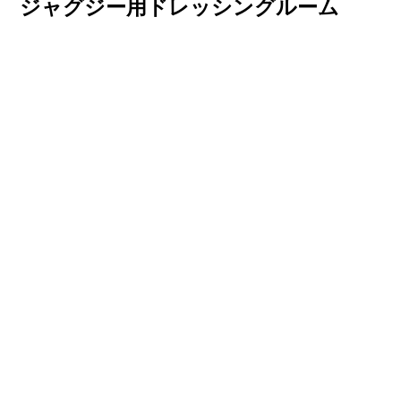
ジャグジー用ドレッシングルーム
ジャグジー専用の清潔感あふれるスタイリッシュ
な更衣室。高品質なアメニティも取り揃えていま
す。