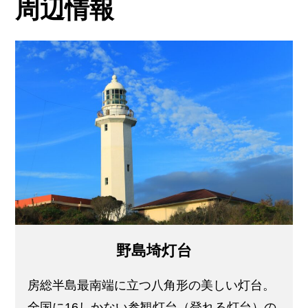
周辺情報
野島埼灯台
房総半島最南端に立つ八角形の美しい灯台。
全国に16しかない参観灯台（登れる灯台）の